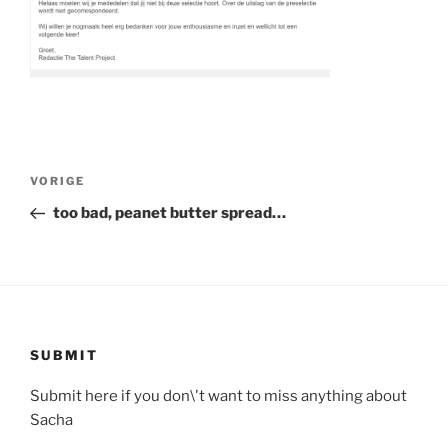
Bericht
Vorig
VORIGE
navigatie
bericht
too bad, peanet butter spread…
SUBMIT
Submit here if you don\'t want to miss anything about
Sacha