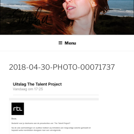
Ga
naar
de
inhoud
SACHA ROOS
Menu
2018-04-30-PHOTO-00071737